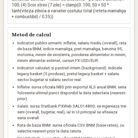
100; (4) Scor stres (7 zile) = clamp(0..100, 50 + 50 *
tanh(viteza zilnica a variatiei costului total (reteta mamaliga
+ combustibil) / 0.35)).
Metod de calcul
Indicatori publici urmariti: inflatie, salariu mediu (overall), rata
de baza BNM, indice mamaliga, pret mamaliga, benzina 95,
motorina, minim de existenta, ponderea alimentelor in minim,
minim alimentar estimat, cursuri FX USD/EUR.
Indicatori calculati si pastrati intern (background): indicele
legacy basket (5 produse), pretul legacy basket + salariu
sector bugetar si salariu sector real.
Inflatie: sursa oficiala NBS prin exportul XLS anual BNM; seria
foloseste ultimul punct disponibil la data selectata (nearest-
prior).
Salarii: sursa Statbank PXWeb SAL014800; se ingereaza trei
serii (overall, bugetar, real), iar in UI principal se afiseaza
seria overall.
Rata de baza BNM: sursa oficiala CSV BNM (base rates), cu
selectie nearest-prior la data ceruta.