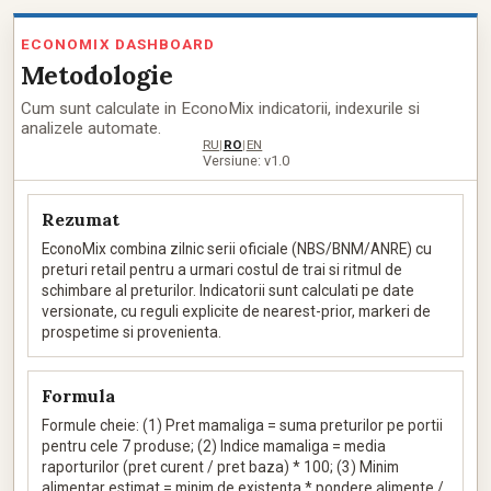
ECONOMIX DASHBOARD
Metodologie
Cum sunt calculate in EconoMix indicatorii, indexurile si
analizele automate.
RU
RO
EN
|
|
Versiune: v1.0
Rezumat
EconoMix combina zilnic serii oficiale (NBS/BNM/ANRE) cu
preturi retail pentru a urmari costul de trai si ritmul de
schimbare al preturilor. Indicatorii sunt calculati pe date
versionate, cu reguli explicite de nearest-prior, markeri de
prospetime si provenienta.
Formula
Formule cheie: (1) Pret mamaliga = suma preturilor pe portii
pentru cele 7 produse; (2) Indice mamaliga = media
raporturilor (pret curent / pret baza) * 100; (3) Minim
alimentar estimat = minim de existenta * pondere alimente /