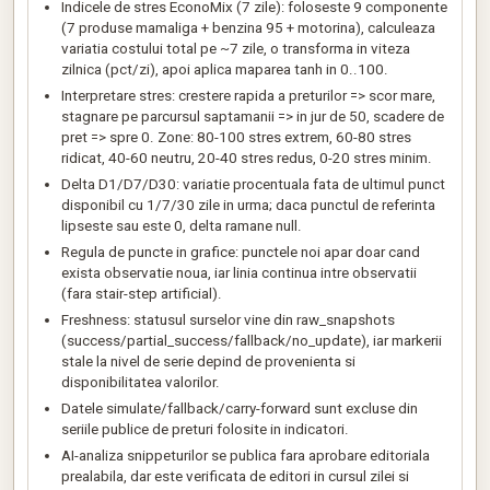
Indicele de stres EconoMix (7 zile): foloseste 9 componente
(7 produse mamaliga + benzina 95 + motorina), calculeaza
variatia costului total pe ~7 zile, o transforma in viteza
zilnica (pct/zi), apoi aplica maparea tanh in 0..100.
Interpretare stres: crestere rapida a preturilor => scor mare,
stagnare pe parcursul saptamanii => in jur de 50, scadere de
pret => spre 0. Zone: 80-100 stres extrem, 60-80 stres
ridicat, 40-60 neutru, 20-40 stres redus, 0-20 stres minim.
Delta D1/D7/D30: variatie procentuala fata de ultimul punct
disponibil cu 1/7/30 zile in urma; daca punctul de referinta
lipseste sau este 0, delta ramane null.
Regula de puncte in grafice: punctele noi apar doar cand
exista observatie noua, iar linia continua intre observatii
(fara stair-step artificial).
Freshness: statusul surselor vine din raw_snapshots
(success/partial_success/fallback/no_update), iar markerii
stale la nivel de serie depind de provenienta si
disponibilitatea valorilor.
Datele simulate/fallback/carry-forward sunt excluse din
seriile publice de preturi folosite in indicatori.
AI-analiza snippeturilor se publica fara aprobare editoriala
prealabila, dar este verificata de editori in cursul zilei si