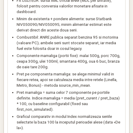
FX USD/EUR: sursa XML oficial BNM (MDL per unitate),
folosit pentru conversia valorilor monetare afisate in
dashboard.
Minim de existenta + pondere alimente: surse Statbank
NIV050090/NIV050095; minim alimentar estimat este
derivat direct din aceste doua serii.
Combustibil: ANRE publica separat benzina 95 si motorina
(valoare PC); ambele serii sunt stocate separat, iar media
fuel este folosita doar in cosul legacy.
Componente mamaliga (portii fixe): malai 500g, porc 700g,
ceapa 300g, ulei 100ml, smantana 400g, oua 6 buc, branza
de oaie tare 200g.
Pret pe componenta mamaliga: se alege minimul valid in
fiecare retea, apoi se calculeaza media intre retele (Linella,
Metro, Bonus) - metoda source_min_mean.
Pret mamaliga = suma celor 7 componente pe portiile
definite. Indice mamaliga = media (pret_curent / pret_baza)
* 100, cu baseline configurabil (fixed sau
first_non_simulated).
Graficul comparativ in modul Index normalizeaza seriile
selectate la baza 100 la inceputul perioadei alese (data «De
la»).